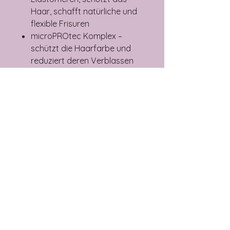
Haar, schafft natürliche und
flexible Frisuren
microPROtec Komplex –
schützt die Haarfarbe und
reduziert deren Verblassen
Anwendung:
Auf das gewaschene und mit
einem Handtuch getrocknete
Haar auftragen. An der Luft
trocknen lassen oder föhnen.
Haartyp
alle Haartypen
Haltefaktor
starker Halt
Wirkung
Definition und Struktur, Fixierung,