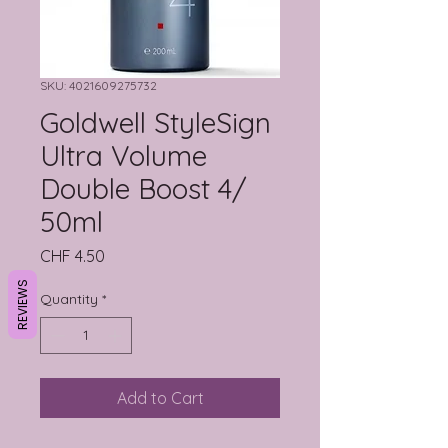
SKU: 4021609275732
Goldwell StyleSign
Ultra Volume
Double Boost 4/
50ml
Price
CHF 4.50
REVIEWS
Quantity
*
Add to Cart