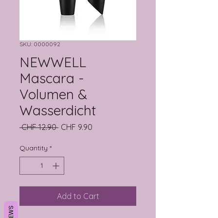
SKU: 0000092
NEWWELL
Mascara -
Volumen &
Wasserdicht
Regular Price
Sale Price
 CHF 12.90 
CHF 9.90
Quantity
*
Add to Cart
REVIEWS