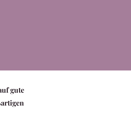
auf gute
ßartigen