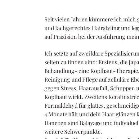
Seit vielen Jahren kümmere ich mich
und fachgerechtes Hairstyling und le
auf Präzision bei der Ausführung mein
Ich setzte auf zwei klare Spezialisieru
selten zu finden sind: Erstens, die J
Behandlung- eine Kopfhaut-Therapie,
Reinigung und Pflege auf zelluläre Eb
gegen Stress, Haarausfall, Schuppen 
Kopfhaut wirkt. Zweitens Keratinstr
Formaldehyd für glattes, geschmeidige
4 Monate hält und dein Haar glänzen l
Daneben sind Balayage und individuel
weitere Schwerpunkte.