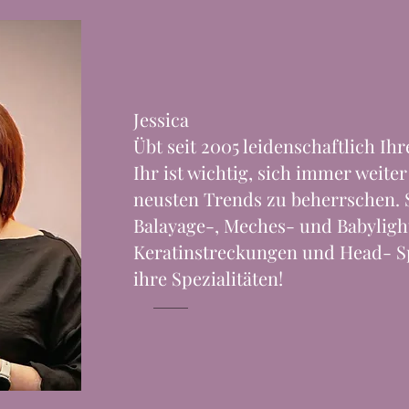
Jessica
Übt seit 2005 leidenschaftlich Ihr
Ihr ist wichtig, sich immer weite
neusten Trends zu beherrschen.
Balayage-, Meches- und Babyligh
Keratinstreckungen und Head- S
ihre Spezialitäten!