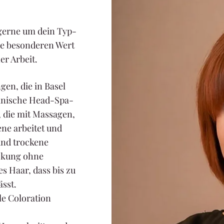
 gerne um dein Typ-
ge besonderen Wert
er Arbeit.
ngen, die in Basel
apanische Head-Spa-
 die mit Massagen,
ene arbeitet und
und trockene
eckung ohne
s Haar, dass bis zu
ässt.
le Coloration