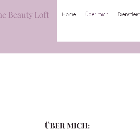
he Beauty Loft
Home
Über mich
Dienstlei
ÜBER MICH: