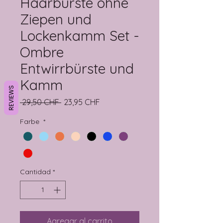
Haarbürste ohne
Ziepen und
Lockenkamm Set -
Ombre
Entwirrbürste und
Kamm
REVIEWS
Precio
Precio de oferta
 29,50 CHF 
23,95 CHF
Farbe
*
Cantidad
*
Agregar al carrito