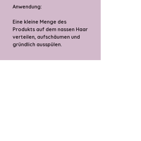
Anwendung:
Eine kleine Menge des
Produkts auf dem nassen Haar
verteilen, aufschäumen und
gründlich ausspülen.
Marke
Redken
Haartyp
geschädigt
Haarpflege
Glanz ,Regeneration & Aufbau Anti-
Haarbruch