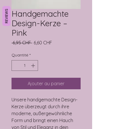
REVIEWS
Handgemachte
Design-Kerze –
Pink
Prix original
Prix promotionnel
 6,95 CHF 
6,60 CHF
Quantité
*
Ajouter au panier
Unsere handgemachte Design-
Kerze überzeugt durch ihre
moderne, außergewöhnliche
Form und bringt einen Hauch
von Stil und Eleganz in dein