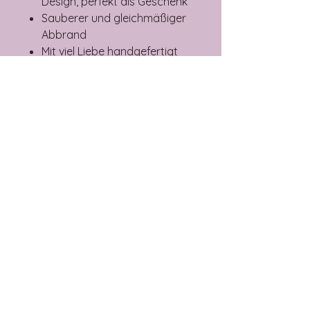
Design, perfekt als Geschenk
Sauberer und gleichmäßiger
Abbrand
Mit viel Liebe handgefertigt
Hinweis:
Hinweis:
Da jede Kerze ein handgefertigtes
Unikat ist,
können wir keine
Rücksendungen oder
Rückerstattungen akzeptieren.
AGB
Cookies
Impressum
Datenschutz