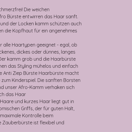
L x b x H
chmerzfrei! Die weichen
Hersteller
ro Bürste entwirren das Haar sanft.
n und der Locken kamm schützen auch
Marke
en die Kopfhaut für ein angenehmes
Farbe
r alle Haartypen geeignet - egal, ob
ckenes, dickes oder dünnes, langes
 Der kamm grob und die Haarbürste
hen das Styling mühelos und einfach
Besonderes Mer
se Anti Ziep Bürste Haarbürste macht
 zum Kinderspiel. Die sanften Borsten
und unser Afro-Kamm verhaken sich
rch das Haar
 Haare und kurzes Haar liegt gut in
ischen Griffs, der für guten Halt,
maximale Kontrolle beim
 Zauberbürste ist flexibel und