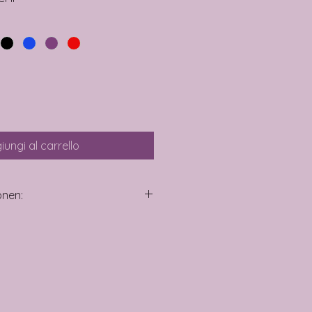
iungi al carrello
onen:
des
‎19.3 x 8.3 x 4.7 cm
els L
ngen
‎43 x 190 x 83 Millimeter