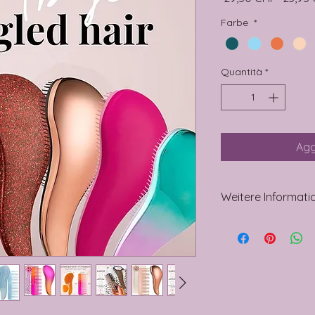
Farbe
*
Quantità
*
Agg
Weitere Informati
Technische Details
Abmessungen 
verpackten Artik
x B x H
Artikel-Abmessu