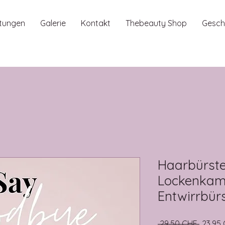
stungen
Galerie
Kontakt
Thebeauty Shop
Gesch
Haarbürste
Lockenkam
Entwirrbü
Prezzo
 29,50 CHF 
23,95