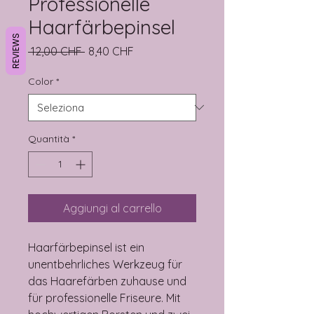
Professionelle
Haarfärbepinsel
REVIEWS
Prezzo regolare
Prezzo scontato
 12,00 CHF 
8,40 CHF
Color
*
Quantità
*
Aggiungi al carrello
Haarfärbepinsel ist ein
unentbehrliches Werkzeug für
das Haarefärben zuhause und
für professionelle Friseure. Mit