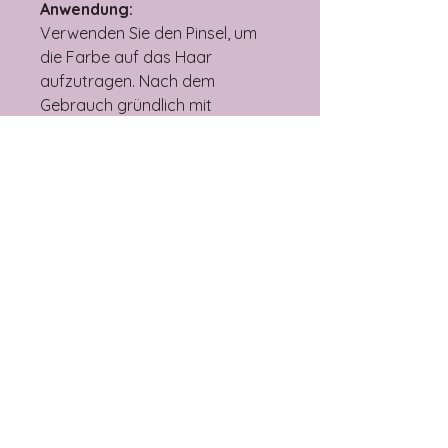
Anwendung:
Verwenden Sie den Pinsel, um
die Farbe auf das Haar
aufzutragen. Nach dem
Gebrauch gründlich mit
lauwarmem Wasser und Seife
waschen. Die Größe des Pinsels
beeinflusst die Genauigkeit und
Geschwindigkeit des
Farbauftrags.