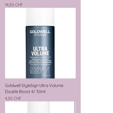
Precio
14,50 CHF
Goldwell StyleSign Ultra Volume
Double Boost 4/ 50ml
Precio
4,50 CHF