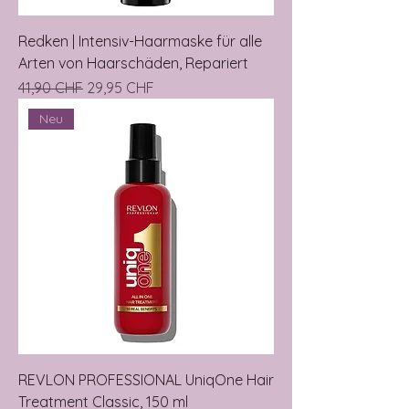
Redken | Intensiv-Haarmaske für alle
Arten von Haarschäden, Repariert
Precio
Precio de oferta
41,90 CHF
29,95 CHF
Neu
REVLON PROFESSIONAL UniqOne Hair
Treatment Classic, 150 ml