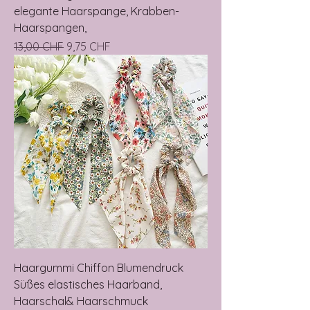
elegante Haarspange, Krabben-
Haarspangen,
Prix original
Prix promotionnel
13,00 CHF
9,75 CHF
Haargummi Chiffon Blumendruck
Süßes elastisches Haarband,
Haarschal& Haarschmuck