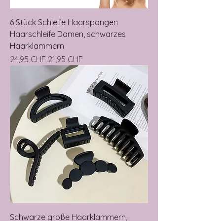
6 Stück Schleife Haarspangen
Haarschleife Damen, schwarzes
Haarklammern
Prix original
Prix promotionnel
24,95 CHF
21,95 CHF
Schwarze große Haarklammern,